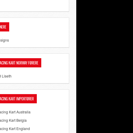
NERE
signs
ACING KART NORWAY FØRERE
d Liseth
ACING KART IMPORTØRER
cing Kart Australia
cing Kart Belgia
cing Kart England