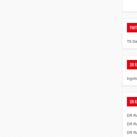
PART
TS De
DR R
Ingvil
DR R
DR Ra
DR Ra
DR Ra