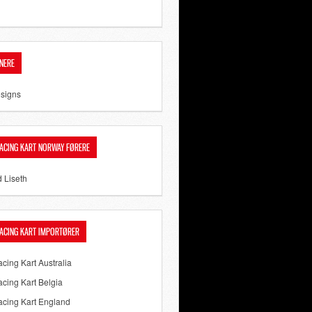
NERE
signs
ACING KART NORWAY FØRERE
d Liseth
ACING KART IMPORTØRER
cing Kart Australia
cing Kart Belgia
cing Kart England