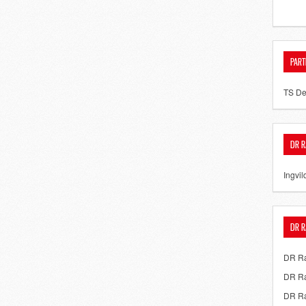
PART
TS De
DR R
Ingvil
DR R
DR Ra
DR Ra
DR Ra