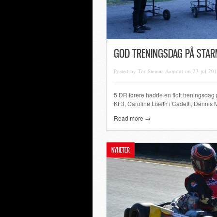
GOD TRENINGSDAG PÅ STAR
Posted by Tor Steinar Aamodt on 23 jul 20
5 DR førere hadde en flott treningsdag 
KF3, Caroline Liseth i Cadetti, Dennis M
Read more →
NYHETER