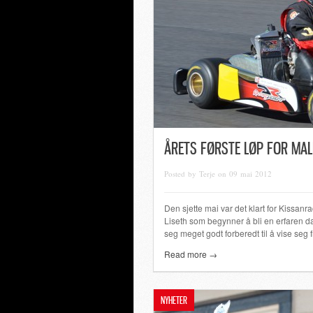
ÅRETS FØRSTE LØP FOR MAL
Posted by Terje on 09 mai 2012
Den sjette mai var det klart for Kissan
Liseth som begynner å bli en erfaren d
seg meget godt forberedt til å vise seg
Read more →
NYHETER