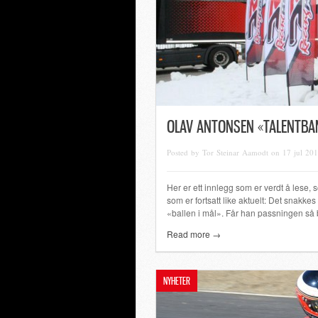
OLAV ANTONSEN «TALENTB
Posted by Tor Steinar Aamodt on 17 jul 20
Her er ett innlegg som er verdt å lese, 
som er fortsatt like aktuelt: Det snakke
«ballen i mål». Får han passningen så b
Read more →
NYHETER