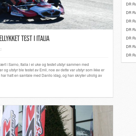
DR Ra
DR Ra
DR Ra
DR Rac
LYKKET TEST I ITALIA
DR Ra
DR Ra
12
DR Ra
rt i Sarno, Italia i ei uke og testet utstyr sammen med
r og utstyr ble testet av Emil, noe av dette var utstyr som ikke er
 har hatt en samtale med Danilo idag, og han skryter utrolig av