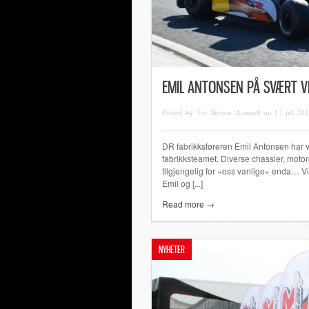
EMIL ANTONSEN PÅ SVÆRT VEL
Posted by Tor Steinar Aamodt on 17 jul 20
DR fabrikksføreren Emil Antonsen har væ
fabrikksteamet. Diverse chassier, motore
tilgjengelig for «oss vanlige» enda… Vi
Emil og [...]
Read more →
NYHETER