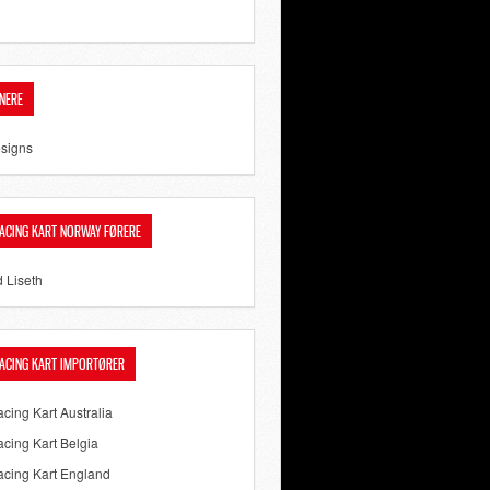
NERE
signs
ACING KART NORWAY FØRERE
d Liseth
ACING KART IMPORTØRER
cing Kart Australia
cing Kart Belgia
cing Kart England