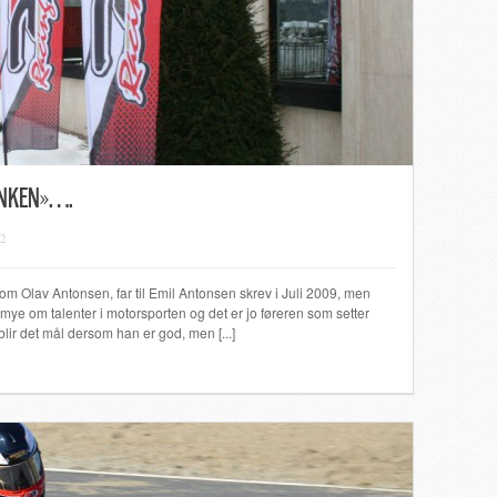
ANKEN»….
12
som Olav Antonsen, far til Emil Antonsen skrev i Juli 2009, men
s mye om talenter i motorsporten og det er jo føreren som setter
lir det mål dersom han er god, men [...]