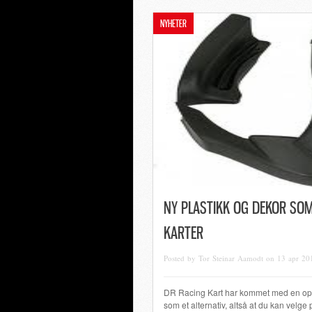
NYHETER
NY PLASTIKK OG DEKOR SOM 
KARTER
Posted by Tor Steinar Aamodt on 13 apr 20
DR Racing Kart har kommet med en oppd
som et alternativ, altså at du kan velge