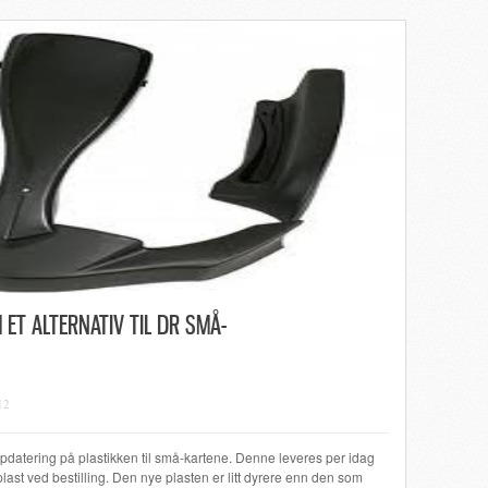
ET ALTERNATIV TIL DR SMÅ-
12
atering på plastikken til små-kartene. Denne leveres per idag
 plast ved bestilling. Den nye plasten er litt dyrere enn den som