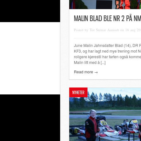
MALIN BLAD BLE NR 2 PÅ NM
Posted by Tor Steinar Aamodt on 16 aug 2
June Malin Jahnsdatter Blad (14), DR Ra
KF3, og har lagt ned mye trening mot
roligere kjørestil har farten også ko
Malin litt med å [...]
Read more →
NYHETER