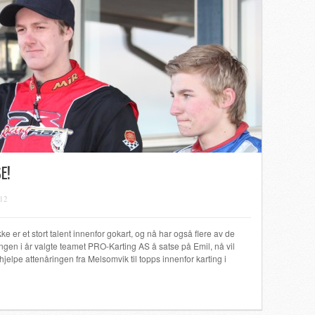
E!
012
e er et stort talent innenfor gokart, og nå har også flere av de
ngen i år valgte teamet PRO-Karting AS å satse på Emil, nå vil
jelpe attenåringen fra Melsomvik til topps innenfor karting i