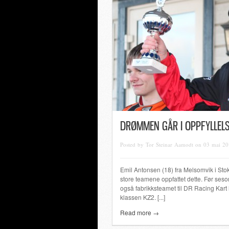
DRØMMEN GÅR I OPPFYLLELS
Posted by Tor Steinar Aamodt on 03 mai 2
Emil Antonsen (18) fra Melsomvik i Stokk
store teamene oppfattet dette. Før seso
også fabrikksteamet til DR Racing Kart h
klassen KZ2. [...]
Read more →