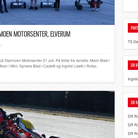
PART
MOEN MOTORSENTER, ELVERUM
TS De
12
på Starmoen Motorsenter 21 Juli. På bilde fra venstre: Malin Blad i
DR R
oen i Mini, Synøve Blad i Cadetti og Ingvild Liseth i Rotax.
Ingvil
DR R
DR Ra
DR Ra
DR Ra