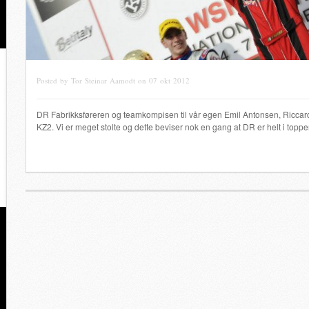
Posted by Tor Steinar Aamodt on 07 okt 2012
DR Fabrikksføreren og teamkompisen til vår egen Emil Antonsen, Riccar
KZ2. Vi er meget stolte og dette beviser nok en gang at DR er helt i toppe